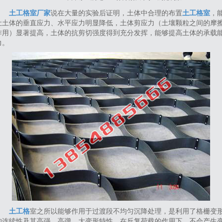
土工格室厂家
说在大量的实验后证明，土体中合理的布置
土工格室
，
让土体的垂直应力、水平应力明显降低，土体剪应力（土壤颗粒之间的摩
作用）显著提高，土体的抗剪切强度得到充分发挥，能够提高土体的承载
力。
土工格
室之所以能够作用于过渡段不均匀沉降处理，是利用了格栅变
的连续性及其高强、高弹、大变形特性。在反复荷载的作用下，不会产生