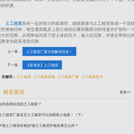
形的积累。
土工格室
具有一定的张力和延展性，能使路基与土工格室形成一个连
柔性整体结构，将交通荷载及上部土体的自重荷载部分的传递并扩散到一
较大的范围，从而降低对其下部土体的压力，减小总沉降，并将交界部位
沉降变为联系渐变沉降。
上一条 ：
土工格室厂家为您解说历史！
下一条 ：
【发展史】土工格室
关键词：
土工格室
土工格室价格
土工格室厂家
土工格室型号
相关资讯
更多>>
如何选择合适的土工格室？
土工格室厂家直言土工格室可以加固黄土地基！（下）
护坡土工格室价格|护坡土工格室护坡效果怎么样？