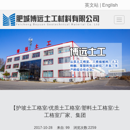
英文站 | English
很遗憾，因您的浏览器版本过低导致无法获得最佳浏览体验，推荐下载安装谷歌浏览器！
网站首页
新闻动态
产品展示
企业实力
公司介绍
荣誉资质
工程案例
联
【护坡土工格室/优质土工格室/塑料土工格室/土
工格室厂家、集团
2017-10-28
来自:
99
浏览次数:2259