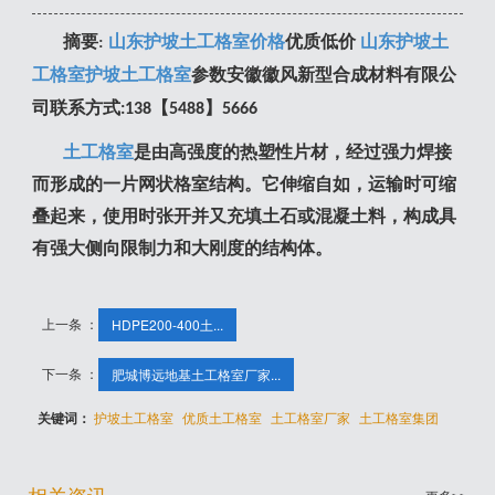
摘要
山东护坡土工格室价格
优质低价
山东护坡土
:
工格室
护坡土工格室
参数安徽徽风新型合成材料有限公
司联系方式
【
】
:138
5488
5666
土工格室
是由高强度的热塑性片材，经过强力焊接
而形成的一片网状格室结构。它伸缩自如，运输时可缩
叠起来，使用时张开并又充填土石或混凝土料，构成具
有强大侧向限制力和大刚度的结构体。
上一条 ：
HDPE200-400土...
下一条 ：
肥城博远地基土工格室厂家...
关键词：
护坡土工格室
优质土工格室
土工格室厂家
土工格室集团