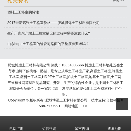
相关资讯
更多>>
塑料土工格室的特性
2017最新高强土工格室价格——肥城博远土工材料有限公司
生产厂家来介绍土工格室铺设的过程中需要注意什么?
山东hdpe土工格室的铺设对路面的平整度有要求吗？
肥城博远土工材料有限公司 热线：13854885666 博远土工材料地处五岳之
尊泰山脚下的桃都—肥城，是专业从事土工格室厂家,高强土工格室,蜂巢土
工格室,塑料土工格室,HDPE土工格室,护坡土工格室,地基土工格室,土工网,
三维植被网等塑料制品研究、开发、生产的综合性企业，是中国土工材料工
程协会会员单位，是一家起点高、发展迅猛的现代化土工合成材料生产企
业。
CopyRight © 版权所有:
肥城博远土工材料有限公司
技术支持:
佰搜科技 0
538-7177991
网站地图
XML
电话咨询
短信咨询
留言咨询
查看地图