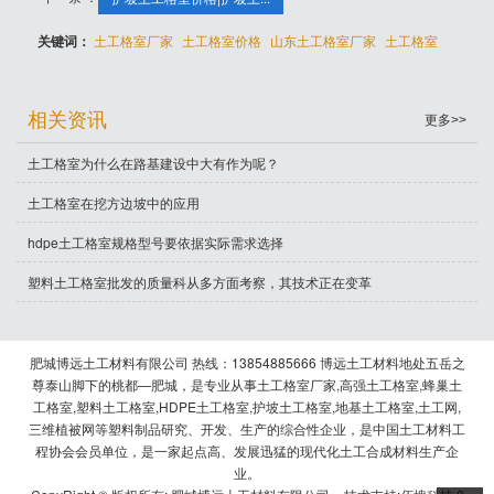
关键词：
土工格室厂家
土工格室价格
山东土工格室厂家
土工格室
相关资讯
更多>>
土工格室为什么在路基建设中大有作为呢？
土工格室在挖方边坡中的应用
hdpe土工格室规格型号要依据实际需求选择
塑料土工格室批发的质量科从多方面考察，其技术正在变革
肥城博远土工材料有限公司 热线：13854885666 博远土工材料地处五岳之
尊泰山脚下的桃都—肥城，是专业从事土工格室厂家,高强土工格室,蜂巢土
工格室,塑料土工格室,HDPE土工格室,护坡土工格室,地基土工格室,土工网,
三维植被网等塑料制品研究、开发、生产的综合性企业，是中国土工材料工
程协会会员单位，是一家起点高、发展迅猛的现代化土工合成材料生产企
业。