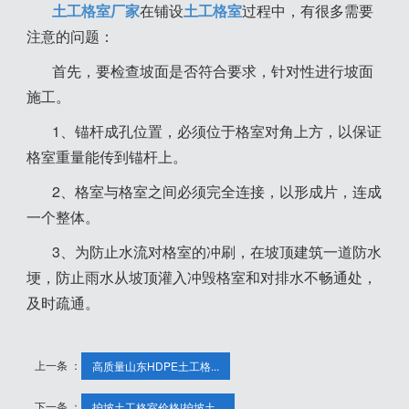
土工格室厂家
在铺设
土工格室
过程中，有很多需要
注意的问题：
首先，要检查坡面是否符合要求，针对性进行坡面
施工。
1、锚杆成孔位置，必须位于格室对角上方，以保证
格室重量能传到锚杆上。
2、格室与格室之间必须完全连接，以形成片，连成
一个整体。
3、为防止水流对格室的冲刷，在坡顶建筑一道防水
埂，防止雨水从坡顶灌入冲毁格室和对排水不畅通处，
及时疏通。
上一条 ：
高质量山东HDPE土工格...
下一条 ：
护坡土工格室价格|护坡土...