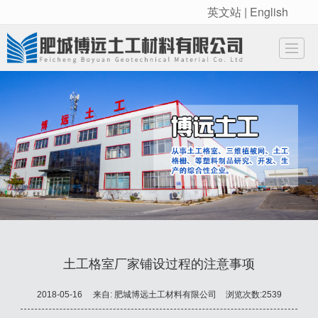
英文站 | English
很遗憾，因您的浏览器版本过低导致无法获得最佳浏览体验，推荐下载安装谷歌浏览器！
网站首页
新闻动态
产品展示
企业实力
公司介绍
荣誉资质
工程案例
联
土工格室厂家铺设过程的注意事项
2018-05-16
来自:
肥城博远土工材料有限公司
浏览次数:2539